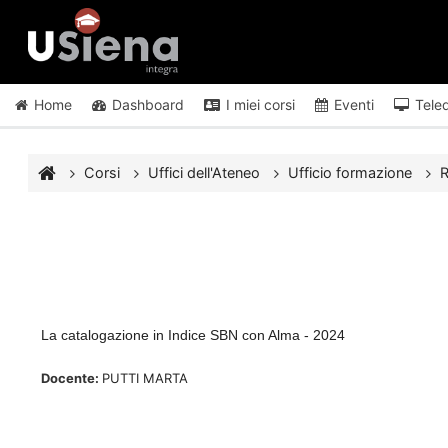
Vai al contenuto principale
Home
Dashboard
I miei corsi
Eventi
Tele
Corsi
Uffici dell'Ateneo
Ufficio formazione
R
La catalogazione in Indice SBN con Alma - 2024
Docente:
PUTTI MARTA