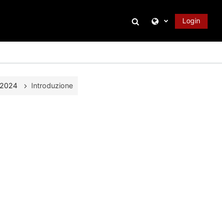
Attiva/disattiva inpu
Login
- 2024
Introduzione