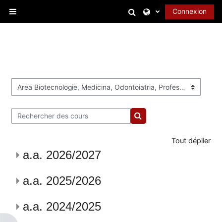
Passer au contenu principal
Activer/désactiver l
Connexion
Panneau latéral
Catégories de cours
Rechercher des cours
Rechercher des cours
Tout déplier
a.a. 2026/2027
a.a. 2025/2026
a.a. 2024/2025