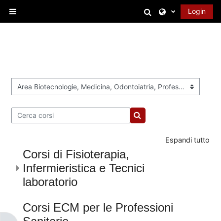
Vai al contenuto principale
Attiva/disattiva 
Login
Pannello laterale
Categorie di corso
Cerca corsi
Cerca corsi
Espandi tutto
Corsi di Fisioterapia,
Infermieristica e Tecnici
laboratorio
Corsi ECM per le Professioni