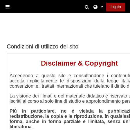
Vai al contenuto principale
Attiva/disattiva 
Login
Pannello laterale
Condizioni di utilizzo del sito