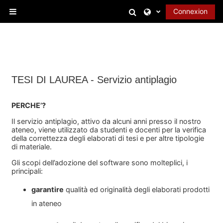
Passer au contenu principal
Activer/désactiver l
Connexion
Panneau latéral
TESI DI LAUREA - Servizio antiplagio
PERCHE’?
Il servizio antiplagio, attivo da alcuni anni presso il nostro
ateneo, viene utilizzato da studenti e
docenti per la verifica
della correttezza degli elaborati di tesi e per altre tipologie
di materiale.
Gli scopi dell’adozione del software sono molteplici, i
principali:
garantire
qualità ed originalità degli elaborati prodotti
in ateneo