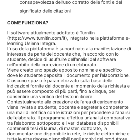
consapevolezza dell’uso corretto delle fonti e del
significato delle citazioni
COME FUNZIONA?
Il software attualmente adottato è Turnitin
(
https://www.turnitin.com/it
), integrato nella piattaforma e-
learning Usiena Integra.
L’uso della piattaforma è subordinato alla manifestazione di
interesse da parte del docente che, in accordo con lo
studente, decide di usufruire dell’analisi del software
nell’ambito della correzione di un elaborato.
Viene creato uno spazio apposito nominale e specifico
dove lo studente deposita il documento per l’elaborazione.
Ciascuno spazio è parametrizzato sulla base delle
indicazioni fornite dal docente al momento della richiesta e
può essere composto di più parti, fino a cinque, per
consentire una verifica del testo in itinere
Contestualmente alla creazione dell’area di caricamento
viene inviata a studente, docente e segreteria competente
una mail di notifica con le istruzioni per procedere all’analisi
dell’elaborato. Il programma effettua un’analisi comparativa
tra l’elaborato sottoposto e i vari database disponibili
contenenti tesi di laurea, di master, dottorato, la
documentazione disponibile in rete, le riviste elettroniche e
tutte le altre risorse disponibili negli archivi del produttore