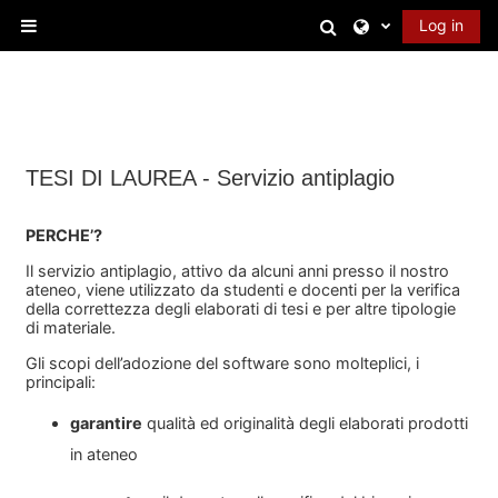
Skip to main content
Toggle search in
Log in
Side panel
TESI DI LAUREA - Servizio antiplagio
PERCHE’?
Il servizio antiplagio, attivo da alcuni anni presso il nostro
ateneo, viene utilizzato da studenti e
docenti per la verifica
della correttezza degli elaborati di tesi e per altre tipologie
di materiale.
Gli scopi dell’adozione del software sono molteplici, i
principali:
garantire
qualità ed originalità degli elaborati prodotti
in ateneo