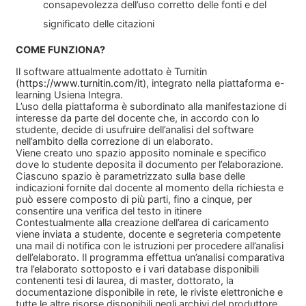
consapevolezza dell’uso corretto delle fonti e del
significato delle citazioni
COME FUNZIONA?
Il software attualmente adottato è Turnitin
(
https://www.turnitin.com/it
), integrato nella piattaforma e-
learning Usiena Integra.
L’uso della piattaforma è subordinato alla manifestazione di
interesse da parte del docente che, in accordo con lo
studente, decide di usufruire dell’analisi del software
nell’ambito della correzione di un elaborato.
Viene creato uno spazio apposito nominale e specifico
dove lo studente deposita il documento per l’elaborazione.
Ciascuno spazio è parametrizzato sulla base delle
indicazioni fornite dal docente al momento della richiesta e
può essere composto di più parti, fino a cinque, per
consentire una verifica del testo in itinere
Contestualmente alla creazione dell’area di caricamento
viene inviata a studente, docente e segreteria competente
una mail di notifica con le istruzioni per procedere all’analisi
dell’elaborato. Il programma effettua un’analisi comparativa
tra l’elaborato sottoposto e i vari database disponibili
contenenti tesi di laurea, di master, dottorato, la
documentazione disponibile in rete, le riviste elettroniche e
tutte le altre risorse disponibili negli archivi del produttore