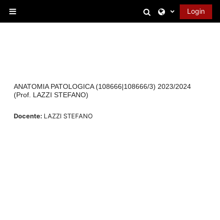
Vai al contenuto principale
Attiva/disattiva 
Login
Pannello laterale
ANATOMIA PATOLOGICA (108666|108666/3) 2023/2024
(Prof. LAZZI STEFANO)
Docente:
LAZZI STEFANO