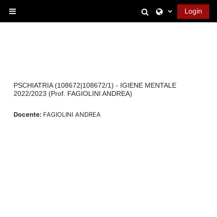
Vai al contenuto principale
Attiva/disattiva 
Login
Pannello laterale
PSCHIATRIA (108672|108672/1) - IGIENE MENTALE
2022/2023 (Prof. FAGIOLINI ANDREA)
Docente:
FAGIOLINI ANDREA