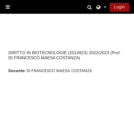
Vai al contenuto principale
Attiva/disattiva 
Login
Pannello laterale
DIRITTO IN BIOTECNOLOGIE (2014923) 2022/2023 (Prof.
DI FRANCESCO MAESA COSTANZA)
Docente:
DI FRANCESCO MAESA COSTANZA