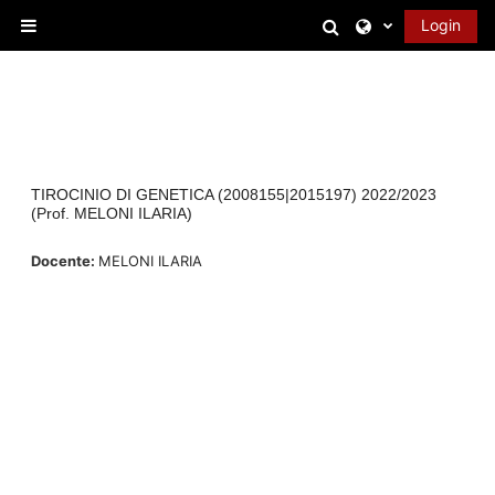
Vai al contenuto principale
Attiva/disattiva 
Login
Pannello laterale
TIROCINIO DI GENETICA (2008155|2015197) 2022/2023
(Prof. MELONI ILARIA)
Docente:
MELONI ILARIA