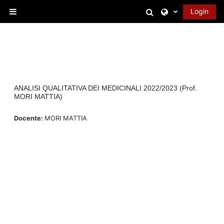
Vai al contenuto principale
Attiva/disattiva 
Login
Pannello laterale
ANALISI QUALITATIVA DEI MEDICINALI 2022/2023 (Prof.
MORI MATTIA)
Docente:
MORI MATTIA