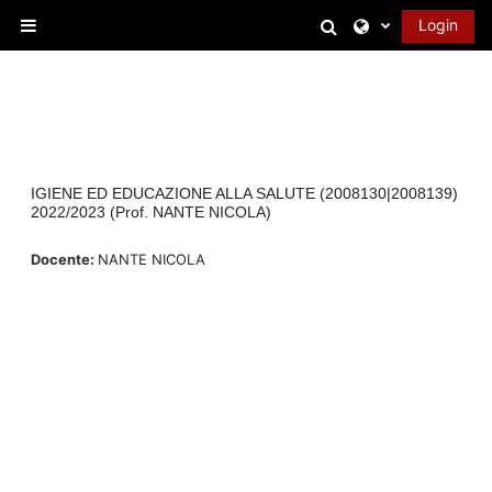
Vai al contenuto principale
Attiva/disattiva 
Login
Pannello laterale
IGIENE ED EDUCAZIONE ALLA SALUTE (2008130|2008139)
2022/2023 (Prof. NANTE NICOLA)
Docente:
NANTE NICOLA