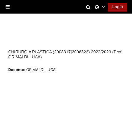
Vai al contenuto principale
Attiva/disattiva 
Login
Pannello laterale
CHIRURGIA PLASTICA (2008317|2008323) 2022/2023 (Prof.
GRIMALDI LUCA)
Docente:
GRIMALDI LUCA