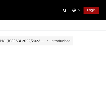
Attiva/disattiva inpu
Login
O (108863) 2022/2023 ...
Introduzione