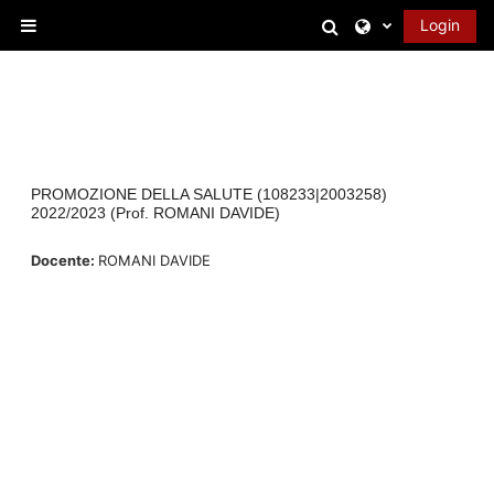
Vai al contenuto principale
Attiva/disattiva 
Login
Pannello laterale
PROMOZIONE DELLA SALUTE (108233|2003258)
2022/2023 (Prof. ROMANI DAVIDE)
Docente:
ROMANI DAVIDE