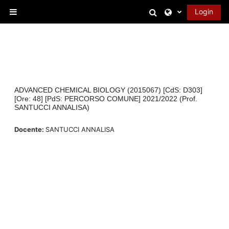
Vai al contenuto principale
Attiva/disattiva 
Login
Pannello laterale
ADVANCED CHEMICAL BIOLOGY (2015067) [CdS: D303]
[Ore: 48] [PdS: PERCORSO COMUNE] 2021/2022 (Prof.
SANTUCCI ANNALISA)
Docente:
SANTUCCI ANNALISA