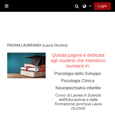
Vai al contenuto principale
Attiva/disattiva 
Login
Pannello laterale
PAGINA LAUREANDI (Laura Occhini)
Questa pagina è dedicata
agli studenti che intendono
laurearsi in:
Psicologia dello Sviluppo
Psicologia Clinica
Neuropsichiatria infantile
Corso di Laurea in Scienze
dell'Educazione e della
Formazione (prof.ssa Laura
Occhini)