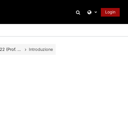
Attiva/disattiva inpu
Login
 (Prof. ...
Introduzione