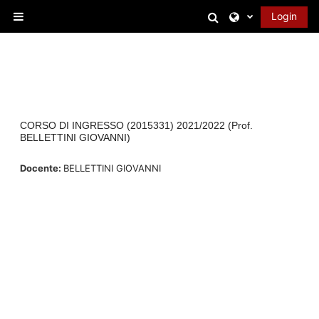
Vai al contenuto principale
Attiva/disattiva 
Login
Pannello laterale
CORSO DI INGRESSO (2015331) 2021/2022 (Prof.
BELLETTINI GIOVANNI)
Docente:
BELLETTINI GIOVANNI