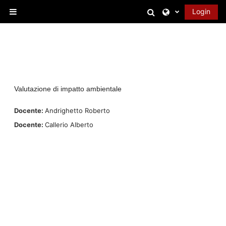
Vai al contenuto principale
Attiva/disattiva 
Login
Pannello laterale
Valutazione di impatto ambientale
Docente:
Andrighetto Roberto
Docente:
Callerio Alberto