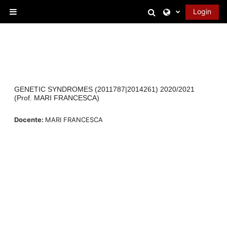
Vai al contenuto principale
Attiva/disattiva 
Login
Pannello laterale
GENETIC SYNDROMES (2011787|2014261) 2020/2021
(Prof. MARI FRANCESCA)
Docente:
MARI FRANCESCA