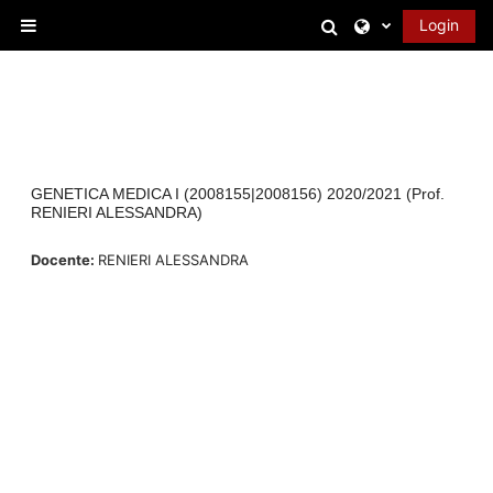
Vai al contenuto principale
Attiva/disattiva 
Login
Pannello laterale
GENETICA MEDICA I (2008155|2008156) 2020/2021 (Prof.
RENIERI ALESSANDRA)
Docente:
RENIERI ALESSANDRA