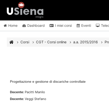
Vai al contenuto principale
Home
Dashboard
I miei corsi
Eventi
Tele
Corsi
CGT - Corsi online
a.a. 2015/2016
Pr
Progettazione e gestione di discariche controllate
Docente:
Pacitti Manlio
Docente:
Veggi Stefano