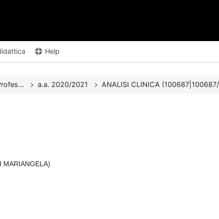
didattica
Help
rofes...
a.a. 2020/2021
ANALISI CLINICA (100687|100687/1)
INI MARIANGELA)