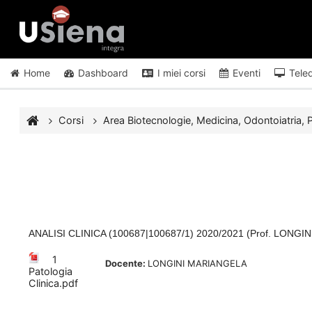
Vai al contenuto principale
Home
Dashboard
I miei corsi
Eventi
Tele
Corsi
Area Biotecnologie, Medicina, Odontoiatria, P
ANALISI CLINICA (100687|100687/1) 2020/2021 (Prof. LONG
1
Docente:
LONGINI MARIANGELA
Patologia
Clinica.pdf