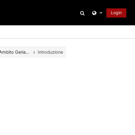
Attiva/disattiva inpu
Login
 Ambito Geria...
Introduzione