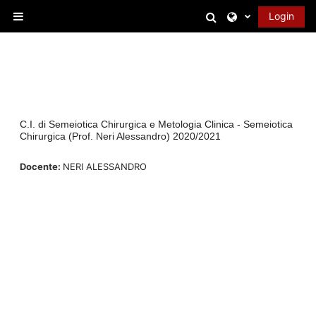
Vai al contenuto principale
Attiva/disattiva 
Login
Pannello laterale
C.I. di Semeiotica Chirurgica e Metologia Clinica - Semeiotica
Chirurgica (Prof. Neri Alessandro) 2020/2021
Docente:
NERI ALESSANDRO