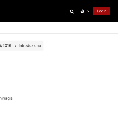
Attiva/disattiva inpu
Login
15/2016
Introduzione
hirurgia