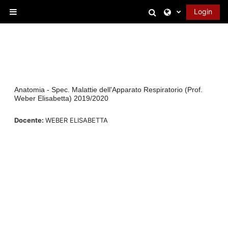
Vai al contenuto principale
Attiva/disattiva 
Login
Pannello laterale
Anatomia - Spec. Malattie dell'Apparato Respiratorio (Prof.
Weber Elisabetta) 2019/2020
Docente:
WEBER ELISABETTA