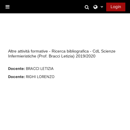
Vai al contenuto principale
Attiva/disattiva 
Login
Pannello laterale
Altre attività formative - Ricerca bibliografica - CdL Scienze
Infermieristiche (Prof. Bracci Letizia) 2019/2020
Docente:
BRACCI LETIZIA
Docente:
RIGHI LORENZO