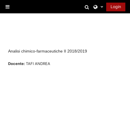
Vai al contenuto principale
Attiva/disattiva 
Login
Pannello laterale
Analisi chimico-farmaceutiche II 2018/2019
Docente:
TAFI ANDREA