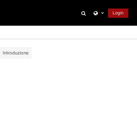
Attiva/disattiva inpu
Login
Introduzione