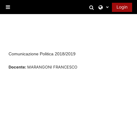
Vai al contenuto principale
Attiva/disattiva 
Login
Pannello laterale
Comunicazione Politica 2018/2019
Docente:
MARANGONI FRANCESCO