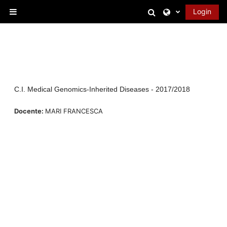
Vai al contenuto principale
Attiva/disattiva 
Login
Pannello laterale
C.I. Medical Genomics-Inherited Diseases - 2017/2018
Docente:
MARI FRANCESCA