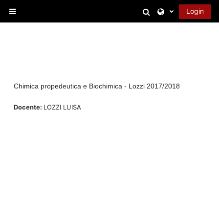
Vai al contenuto principale
Attiva/disattiva 
Login
Pannello laterale
Chimica propedeutica e Biochimica - Lozzi 2017/2018
Docente:
LOZZI LUISA