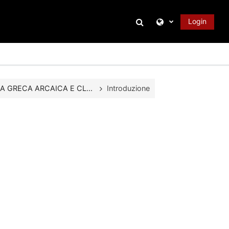
Attiva/disattiva inpu
Login
A GRECA ARCAICA E CL...
Introduzione