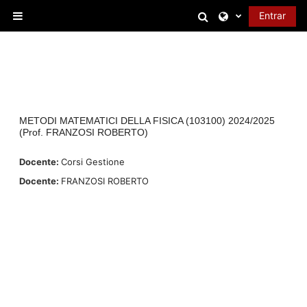
Salta al contenido principal
Selector de bús
Entrar
Panel lateral
METODI MATEMATICI DELLA FISICA (103100) 2024/2025
(Prof. FRANZOSI ROBERTO)
Docente:
Corsi Gestione
Docente:
FRANZOSI ROBERTO