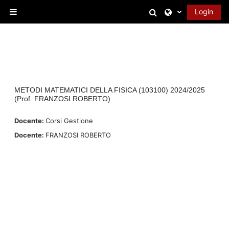
Vai al contenuto principale
Attiva/disattiva 
Login
Pannello laterale
METODI MATEMATICI DELLA FISICA (103100) 2024/2025
(Prof. FRANZOSI ROBERTO)
Docente:
Corsi Gestione
Docente:
FRANZOSI ROBERTO