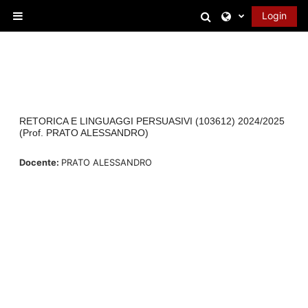
Vai al contenuto principale
Attiva/disattiva 
Login
Pannello laterale
RETORICA E LINGUAGGI PERSUASIVI (103612) 2024/2025
(Prof. PRATO ALESSANDRO)
Docente:
PRATO ALESSANDRO