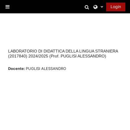
Vai al contenuto principale
Attiva/disattiva 
Login
Pannello laterale
LABORATORIO DI DIDATTICA DELLA LINGUA STRANIERA
(2017840) 2024/2025 (Prof. PUGLISI ALESSANDRO)
Docente:
PUGLISI ALESSANDRO