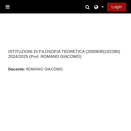
Vai al contenuto principale
Attiva/disattiva 
Login
Pannello laterale
ISTITUZIONI DI FILOSOFIA TEORETICA (2000690|102390)
2024/2025 (Prof. ROMANO GIACOMO)
Docente:
ROMANO GIACOMO