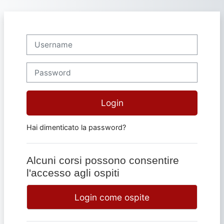
Vai al contenuto principale
Username
Password
Login
Hai dimenticato la password?
Alcuni corsi possono consentire
l'accesso agli ospiti
Login come ospite