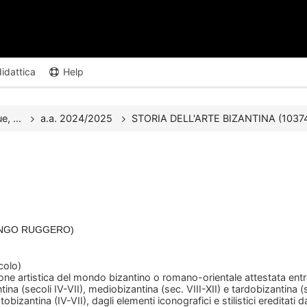
didattica
Help
e, ...
a.a. 2024/2025
STORIA DELL'ARTE BIZANTINA (10374
 LONGO RUGGERO)
colo)
one artistica del mondo bizantino o romano-orientale attestata entro
ina (secoli IV-VII), mediobizantina (sec. VIII-XII) e tardobizantina (s
otobizantina (IV-VII), dagli elementi iconografici e stilistici ereditati d