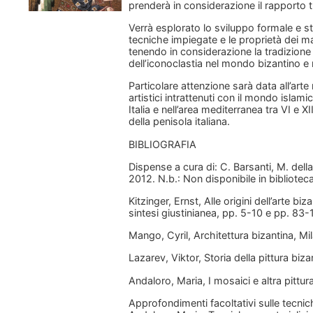
prenderà in considerazione il rapporto t
Verrà esplorato lo sviluppo formale e s
tecniche impiegate e le proprietà dei mate
tenendo in considerazione la tradizione
dell’iconoclastia nel mondo bizantino e
Particolare attenzione sarà data all’art
artistici intrattenuti con il mondo islami
Italia e nell’area mediterranea tra VI e X
della penisola italiana.
BIBLIOGRAFIA
Dispense a cura di: C. Barsanti, M. della
2012. N.b.: Non disponibile in biblioteca
Kitzinger, Ernst, Alle origini dell’arte 
sintesi giustinianea, pp. 5-10 e pp. 83-
Mango, Cyril, Architettura bizantina, Mil
Lazarev, Viktor, Storia della pittura biza
Andaloro, Maria, I mosaici e altra pittu
Approfondimenti facoltativi sulle tecnic