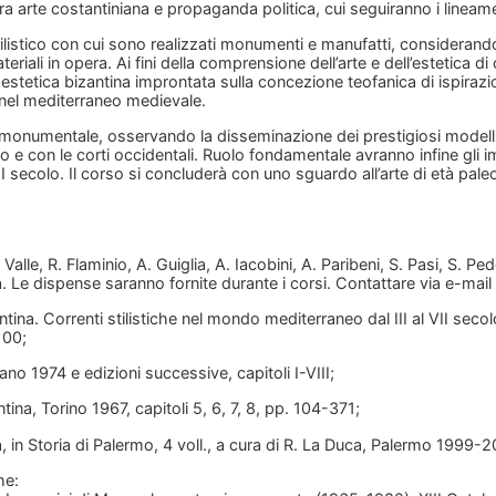
ra arte costantiniana e propaganda politica, cui seguiranno i lineame
tilistico con cui sono realizzati monumenti e manufatti, consideran
riali in opera. Ai fini della comprensione dell’arte e dell’estetica di
 estetica bizantina improntata sulla concezione teofanica di ispira
 nel mediterraneo medievale.
e monumentale, osservando la disseminazione dei prestigiosi modelli 
co e con le corti occidentali. Ruolo fondamentale avranno infine gli imp
III secolo. Il corso si concluderà con uno sguardo all’arte di età pale
 Valle, R. Flaminio, A. Guiglia, A. Iacobini, A. Paribeni, S. Pasi, S. 
. Le dispense saranno fornite durante i corsi. Contattare via e-mail 
bizantina. Correnti stilistiche nel mondo mediterraneo dal III al VII s
100;
ano 1974 e edizioni successive, capitoli I-VIII;
ntina, Torino 1967, capitoli 5, 6, 7, 8, pp. 104-371;
ra, in Storia di Palermo, 4 voll., a cura di R. La Duca, Palermo 1999
he: