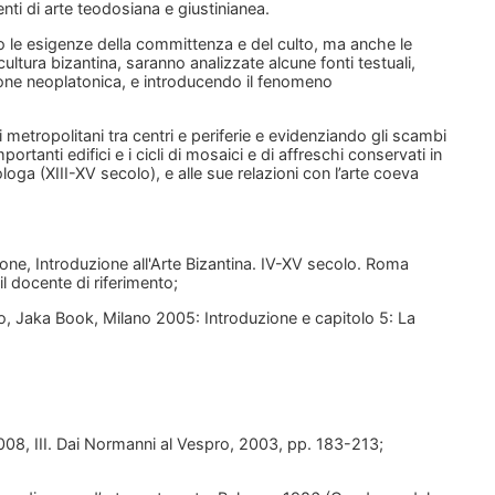
nti di arte teodosiana e giustinianea.
do le esigenze della committenza e del culto, ma anche le
 cultura bizantina, saranno analizzate alcune fonti testuali,
zione neoplatonica, e introducendo il fenomeno
metropolitani tra centri e periferie e evidenziando gli scambi
ortanti edifici e i cicli di mosaici e di affreschi conservati in
ologa (XIII-XV secolo), e alle sue relazioni con l’arte coeva
Pedone, Introduzione all'Arte Bizantina. IV-XV secolo. Roma
il docente di riferimento;
ecolo, Jaka Book, Milano 2005: Introduzione e capitolo 5: La
-2008, III. Dai Normanni al Vespro, 2003, pp. 183-213;