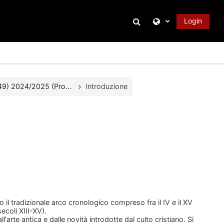
Attiva/disattiva inpu
Login
9) 2024/2025 (Pro...
Introduzione
 il tradizionale arco cronologico compreso fra il IV e il XV
ecoli XIII-XV).
all'arte antica e dalle novità introdotte dal culto cristiano. Si