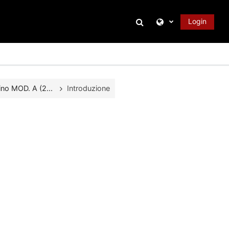
Attiva/disattiva inpu
Login
ino MOD. A (2...
Introduzione