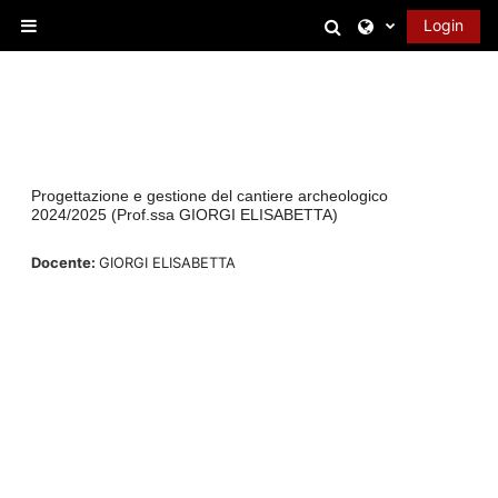
Vai al contenuto principale
Attiva/disattiva 
Login
Pannello laterale
Progettazione e gestione del cantiere archeologico
2024/2025 (Prof.ssa GIORGI ELISABETTA)
Docente:
GIORGI ELISABETTA