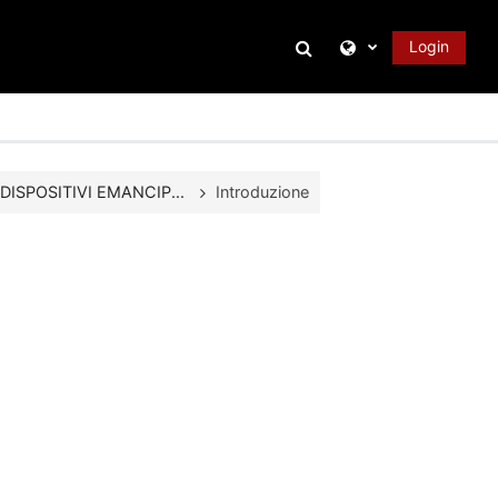
Attiva/disattiva inpu
Login
ISPOSITIVI EMANCIP...
Introduzione