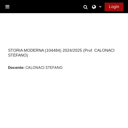
Vai al contenuto principale
Attiva/disattiva 
Login
Pannello laterale
STORIA MODERNA (104484) 2024/2025 (Prof. CALONACI
STEFANO)
Docente:
CALONACI STEFANO