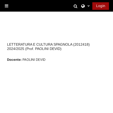
Vai al contenuto principale
Attiva/disattiva 
Login
Pannello laterale
LETTERATURA E CULTURA SPAGNOLA (2012418)
2024/2025 (Prof. PAOLINI DEVID)
Docente:
PAOLINI DEVID