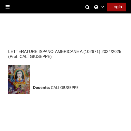
Vai al contenuto principale
Attiva/disattiva 
Login
Pannello laterale
LETTERATURE ISPANO-AMERICANE A (102671) 2024/2025
(Prof. CALÌ GIUSEPPE)
Docente:
CALI GIUSEPPE