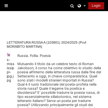
Vai al contenuto principale
Attiva/disattiva 
Login
Pannello laterale
LETTERATURA RUSSA A (103801) 2024/2025 (Prof.
MORABITO MARTINA)
Russia. Follia. Poesia
s-
miss
Mutuando il titolo da un celebre testo di Roman
issip
Jakobson, il corso ha come obiettivo lo studio della
pi-
poesia all'interno della letteratura russa dalla fine del
jpg.j
Settecento a oggi, in chiave comparatistica. Quali
pg
sono stati i modelli stranieri importati in Russia?
Qual è il ruolo tradizionale del poeta-profeta nella
storia russa? Quale il legame tra poetica e
dissidenza? E' possibile tradurre la poesia russa, di
tipo essenzialmente sillabotonico, nel sistema
letterario italiano? Serve un poeta per tradurre
poesia? Utilizzando principalmente gli studi dei