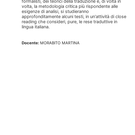
formalisti, dei teorici della traduzione e, di volta in
volta, la metodologia critica più rispondente alle
esigenze di analisi, si studieranno
approfonditamente alcuni testi, in un'attività di close
reading che consideri, pure, le rese traduttive in
lingua italiana.
Docente:
MORABITO MARTINA