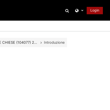
Attiva/disattiva inpu
Login
CHIESE (104077) 2...
Introduzione